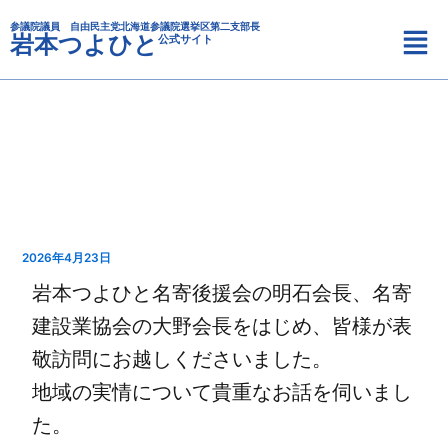
カ
内
メ
テ
参議院議員 自由民主党北海道参議院選挙区第二支部長
容
岩本つよひと
公式サイト
ニ
ゴ
を
リ
ュ
ス
ー
ー
キ
ッ
プ
2026年4月23日
岩本つよひと名寄後援会の明石会長、名寄
建設業協会の大野会長をはじめ、皆様が表
敬訪問にお越しくださいました。
地域の実情について貴重なお話を伺いまし
た。