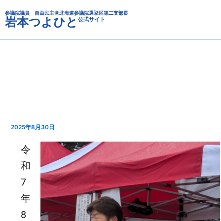
カ
内
テ
参議院議員 自由民主党北海道参議院選挙区第二支部長
容
岩本つよひと
公式サイト
ゴ
を
リ
ス
ー
キ
ッ
プ
2025年8月30日
令
和
7
年
8