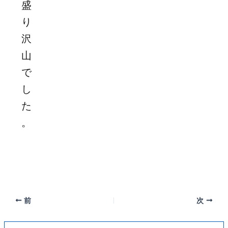
盛
り
沢
山
で
し
た
。
前
次