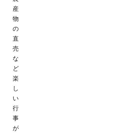
産
物
の
直
売
な
ど
楽
し
い
行
事
が