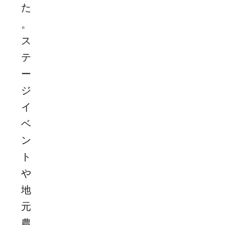
た
。
ス
テ
ー
ジ
イ
ベ
ン
ト
や
地
元
農