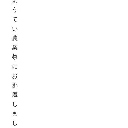
よ
う
て
い
農
業
祭
に
お
邪
魔
し
ま
し