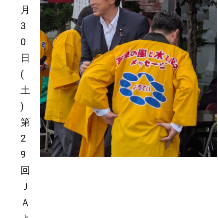
月
3
0
日
(
土
)
第
2
9
回
Ｊ
Ａ