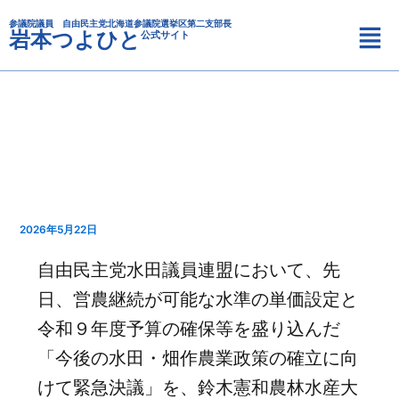
カ
内
メ
テ
参議院議員 自由民主党北海道参議院選挙区第二支部長
容
岩本つよひと
公式サイト
ニ
ゴ
を
リ
ュ
ス
ー
ー
キ
ッ
プ
2026年5月22日
自由民主党水田議員連盟において、先
日、営農継続が可能な水準の単価設定と
令和９年度予算の確保等を盛り込んだ
「今後の水田・畑作農業政策の確立に向
けて緊急決議」を、鈴木憲和農林水産大