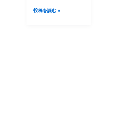
町
長
投稿を読む »
来
訪