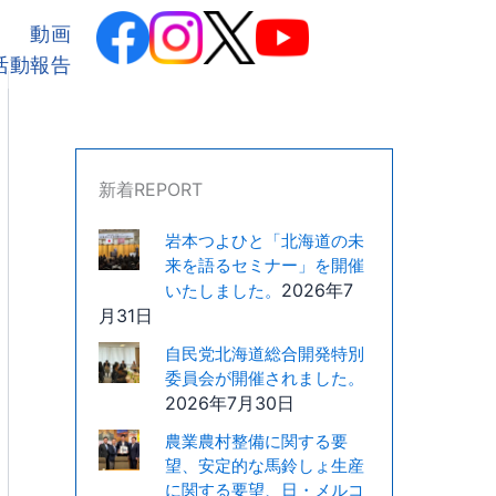
カ
テ
動画
ゴ
活動報告
リ
ー
新着REPORT
岩本つよひと「北海道の未
来を語るセミナー」を開催
2026年7
いたしました。
月31日
自民党北海道総合開発特別
委員会が開催されました。
2026年7月30日
農業農村整備に関する要
望、安定的な馬鈴しょ生産
に関する要望、日・メルコ