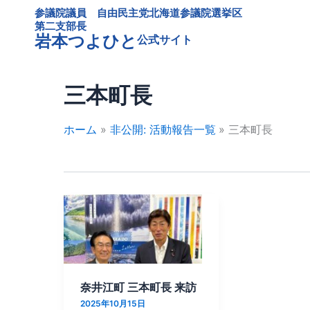
内
参議院議員 自由民主党北海道参議院選挙区
容
第二支部長
岩本つよひと
公式サイト
を
ス
キ
三本町長
ッ
プ
ホーム
非公開: 活動報告一覧
三本町長
奈
井
江
町
三
奈井江町 三本町長 来訪
本
2025年10月15日