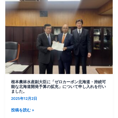
ま
本
な
し
農
北
た。
林
海
水
道
産
開
副
発
大
予
臣
算
に
の
「ゼ
拡
ロ
充」
カ
に
ー
つ
根本農林水産副大臣に「ゼロカーボン北海道・持続可
ボ
能な北海道開発予算の拡充」について申し入れを行い
い
ン
ました。
て
北
2025年12月2日
申
海
し
道・
投稿を読む »
入
持