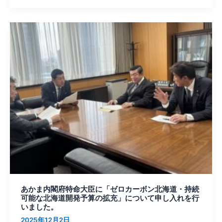
れ
続
を
可
行
あ
能
い
か
な
ま
ま
北
し
内
海
た。
閣
道
府
開
特
発
命
予
大
算
臣
の
に
拡
「ゼ
充」
ロ
に
カ
つ
あかま内閣府特命大臣に「ゼロカーボン北海道・持続
ー
可能な北海道開発予算の拡充」について申し入れを行
い
ボ
いました。
て
ン
2025年12月2日