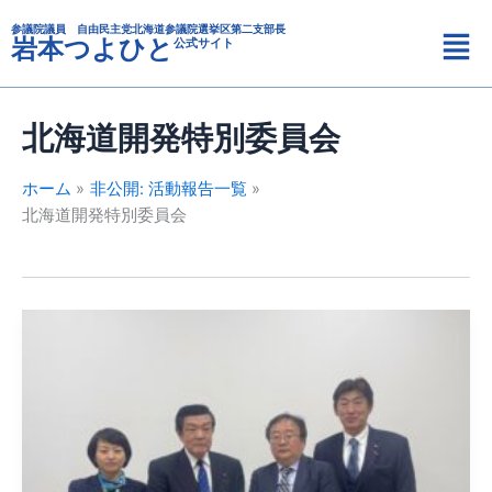
カ
内
メ
テ
参議院議員 自由民主党北海道参議院選挙区第二支部長
容
岩本つよひと
公式サイト
ニ
ゴ
を
リ
ュ
ス
ー
ー
キ
北海道開発特別委員会
ッ
プ
ホーム
非公開: 活動報告一覧
北海道開発特別委員会
財
務
省
中
山
主
計