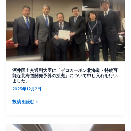
交
海
通
道
副
開
大
発
臣
予
に
算
「ゼ
の
ロ
拡
カ
充」
ー
に
酒井国土交通副大臣に「ゼロカーボン北海道・持続可
ボ
能な北海道開発予算の拡充」について申し入れを行い
つ
ン
ました。
い
北
2025年12月2日
て
海
要
道・
投稿を読む »
請
持
を
続
行
可
い
根
能