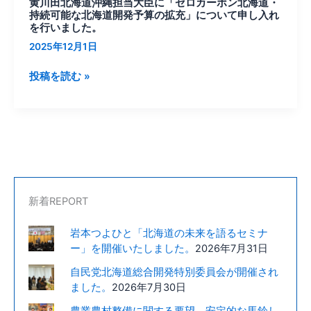
黄川田北海道沖縄担当大臣に「ゼロカーボン北海道・
ロ
持続可能な北海道開発予算の拡充」について申し入れ
つ
カ
を行いました。
い
ー
2025年12月1日
て
ボ
申
ン
投稿を読む »
し
北
入
海
れ
道・
を
持
行
続
い
可
ま
能
し
新着REPORT
な
た。
北
岩本つよひと「北海道の未来を語るセミナ
海
ー」を開催いたしました。
2026年7月31日
道
自民党北海道総合開発特別委員会が開催され
開
ました。
2026年7月30日
発
予
農業農村整備に関する要望、安定的な馬鈴し