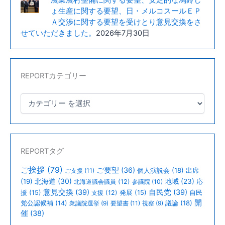
ょ生産に関する要望、日・メルコスールＥＰ
算
Ａ交渉に関する要望を受けとり意見交換をさ
の
せていただきました。
2026年7月30日
拡
充」
に
つ
REPORTカテゴリー
い
て
申
し
入
れ
REPORTタグ
を
行
ご挨拶
(79)
ご要望
(36)
個人演説会
(18)
出席
ご支援
(11)
い
北海道
(30)
(19)
地域
(23)
北海道議会議員
(12)
参議院
(10)
応
ま
意見交換
(39)
自民党
(39)
援
(15)
支援
(12)
発展
(15)
自民
開
議論
(18)
党公認候補
(14)
衆議院選挙
(9)
要望書
(11)
視察
(9)
し
催
(38)
た。