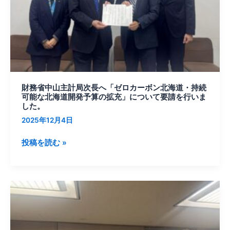
局
次
長
へ
「ゼ
ロ
カ
財務省中山主計局次長へ「ゼロカーボン北海道・持続
ー
可能な北海道開発予算の拡充」について要請を行いま
ボ
した。
ン
2025年12月4日
北
海
投稿を読む »
道・
持
続
酒
可
井
能
国
な
土
北