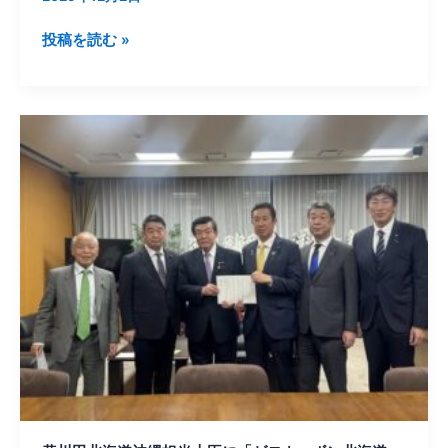
申
北
し
海
投稿を読む »
入
道・
れ
持
を
続
行
黄
可
い
川
能
ま
田
な
し
北
北
た。
海
海
道
道
沖
開
縄
発
担
予
当
算
大
の
臣
拡
に
充」
「ゼ
に