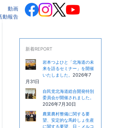
カ
テ
動画
ゴ
活動報告
リ
ー
新着REPORT
岩本つよひと「北海道の未
来を語るセミナー」を開催
2026年7
いたしました。
月31日
自民党北海道総合開発特別
委員会が開催されました。
2026年7月30日
農業農村整備に関する要
望、安定的な馬鈴しょ生産
に関する要望、日・メルコ