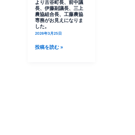
設
より古谷町長、前中議
に
長、伊藤副議長、三上
農協組合長、工藤農協
関
専務がお見えになりま
す
した。
る
2026年3月25日
御
投稿を読む »
礼
の
た
め、
清
里
町
よ
り
古
谷
町