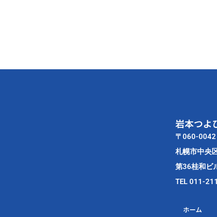
長、
前
中
議
長、
伊
藤
副
議
岩本つよ
長、
三
〒060-0042
上
札幌市中央
農
第36桂和ビル
協
TEL 011-21
組
合
ホーム
長、