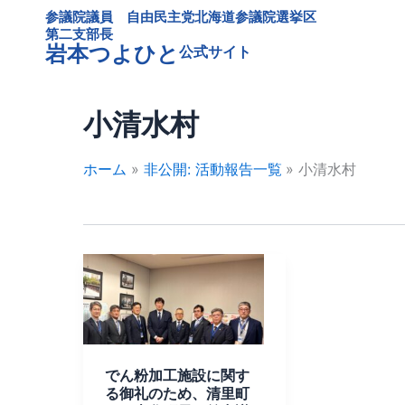
内
参議院議員 自由民主党北海道参議院選挙区
容
第二支部長
岩本つよひと
公式サイト
を
ス
キ
小清水村
ッ
プ
ホーム
非公開: 活動報告一覧
小清水村
で
ん
粉
加
工
でん粉加工施設に関す
施
る御礼のため、清里町