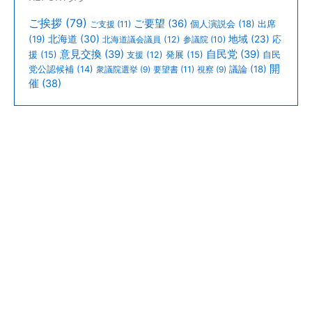
専
務
ご挨拶
(79)
ご要望
(36)
個人演説会
(18)
出席
ご支援
(11)
が
北海道
(30)
(19)
地域
(23)
北海道議会議員
(12)
参議院
(10)
応
お
意見交換
(39)
自民党
(39)
援
(15)
支援
(12)
発展
(15)
自民
開
議論
(18)
党公認候補
(14)
衆議院選挙
(9)
要望書
(11)
視察
(9)
見
催
(38)
え
に
な
り
ま
し
た。