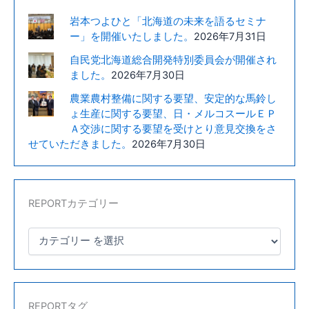
議
岩本つよひと「北海道の未来を語るセミナ
長、
ー」を開催いたしました。
2026年7月31日
伊
自民党北海道総合開発特別委員会が開催され
藤
ました。
2026年7月30日
副
議
農業農村整備に関する要望、安定的な馬鈴し
ょ生産に関する要望、日・メルコスールＥＰ
長、
Ａ交渉に関する要望を受けとり意見交換をさ
三
せていただきました。
2026年7月30日
上
農
協
組
REPORTカテゴリー
合
長、
工
藤
農
協
REPORTタグ