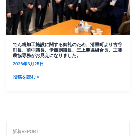
関
す
る
御
礼
の
でん粉加工施設に関する御礼のため、清里町より古谷
た
町長、前中議長、伊藤副議長、三上農協組合長、工藤
め、
農協専務がお見えになりました。
清
2026年3月25日
里
町
投稿を読む »
よ
り
古
谷
町
長、
前
新着REPORT
中