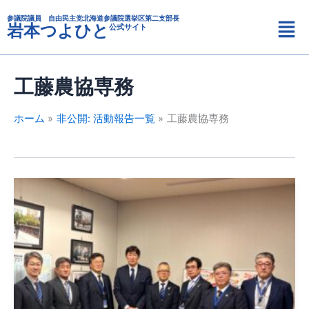
カ
内
メ
テ
参議院議員 自由民主党北海道参議院選挙区第二支部長
容
岩本つよひと
公式サイト
ニ
ゴ
を
リ
ュ
ス
ー
ー
キ
工藤農協専務
ッ
プ
ホーム
非公開: 活動報告一覧
工藤農協専務
で
ん
粉
加
工
施
設
に