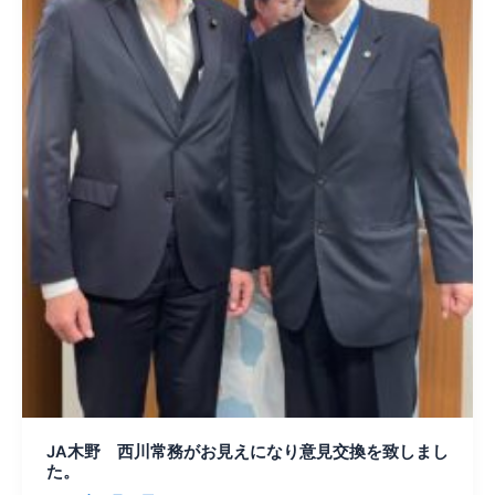
が
お
見
え
に
な
り
意
見
交
換
を
致
し
ま
し
た。
JA木野 西川常務がお見えになり意見交換を致しまし
た。