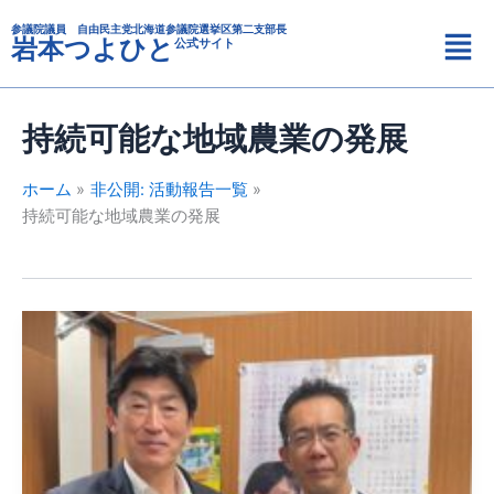
カ
内
メ
テ
参議院議員 自由民主党北海道参議院選挙区第二支部長
容
岩本つよひと
公式サイト
ニ
ゴ
を
リ
ュ
ス
ー
ー
キ
持続可能な地域農業の発展
ッ
プ
ホーム
非公開: 活動報告一覧
持続可能な地域農業の発展
JA
木
野
西
川
常
務