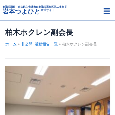
カ
内
メ
テ
参議院議員 自由民主党北海道参議院選挙区第二支部長
容
岩本つよひと
公式サイト
ニ
ゴ
を
リ
ュ
ス
ー
ー
キ
柏木ホクレン副会長
ッ
プ
ホーム
非公開: 活動報告一覧
柏木ホクレン副会長
北
海
道
農
協
米
対
策