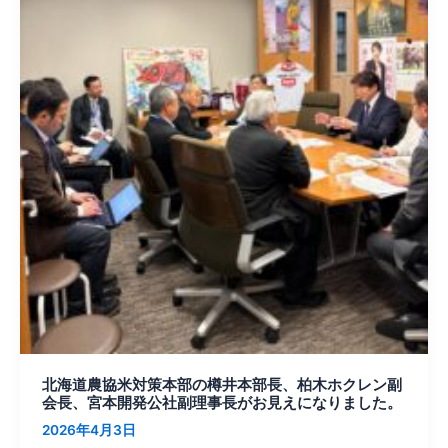
本
部
の
樽
井
本
部
長、
柏
木
ホ
ク
レ
ン
副
会
北海道農協米対策本部の樽井本部長、柏木ホクレン副
長、
会長、宮本開発公社副理事長がお見えになりました。
宮
2026年4月3日
本