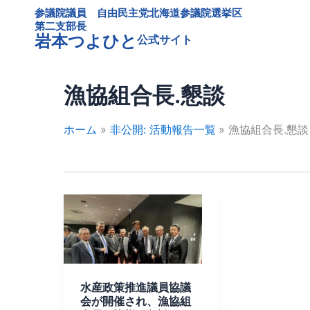
内
参議院議員 自由民主党北海道参議院選挙区
容
第二支部長
岩本つよひと
公式サイト
を
ス
キ
漁協組合長.懇談
ッ
プ
ホーム
非公開: 活動報告一覧
漁協組合長.懇談
水
産
政
策
推
水産政策推進議員協議
進
会が開催され、漁協組