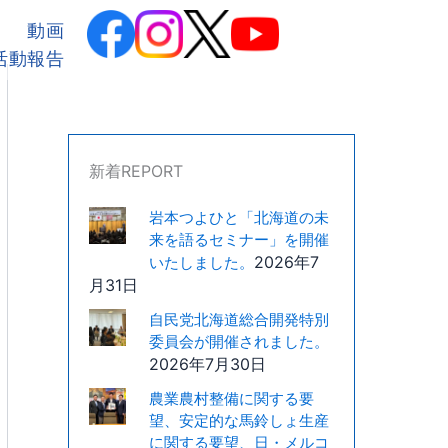
カ
テ
動画
ゴ
活動報告
リ
ー
新着REPORT
岩本つよひと「北海道の未
来を語るセミナー」を開催
2026年7
いたしました。
月31日
自民党北海道総合開発特別
委員会が開催されました。
2026年7月30日
農業農村整備に関する要
望、安定的な馬鈴しょ生産
に関する要望、日・メルコ