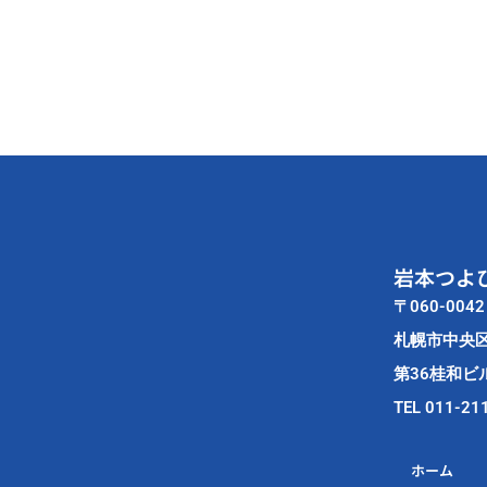
と
懇
談
い
た
し
ま
し
た。
岩本つよ
〒060-0042
札幌市中央
第36桂和ビル
TEL 011-21
ホーム