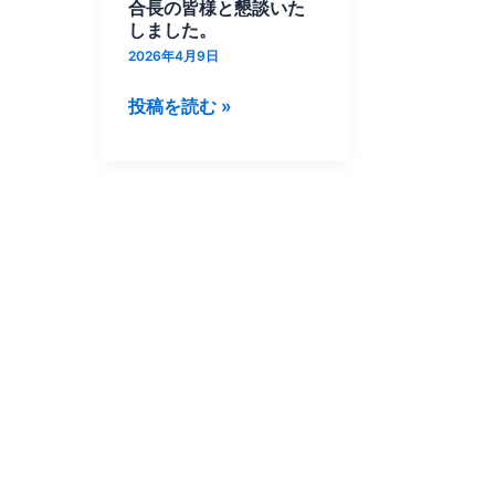
議
合長の皆様と懇談いた
員
しました。
協
2026年4月9日
議
投稿を読む »
会
が
開
催
さ
れ、
漁
協
組
合
長
の
皆
様