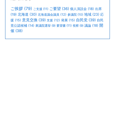
専
務
ご挨拶
(79)
ご要望
(36)
個人演説会
(18)
出席
ご支援
(11)
が
北海道
(30)
(19)
地域
(23)
北海道議会議員
(12)
参議院
(10)
応
お
意見交換
(39)
自民党
(39)
援
(15)
支援
(12)
発展
(15)
自民
開
議論
(18)
党公認候補
(14)
衆議院選挙
(9)
要望書
(11)
視察
(9)
見
催
(38)
え
に
な
り
ま
し
た。