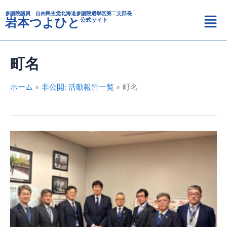
カ
内
メ
テ
参議院議員 自由民主党北海道参議院選挙区第二支部長
容
岩本つよひと
公式サイト
ニ
ゴ
を
リ
ュ
ス
ー
ー
キ
町名
ッ
プ
ホーム
非公開: 活動報告一覧
町名
で
ん
粉
加
工
施
設
に