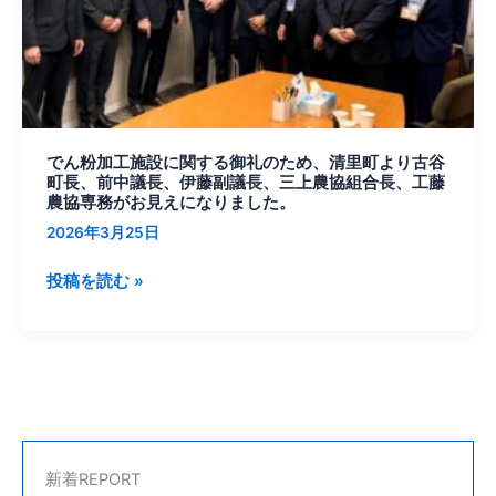
関
す
る
御
礼
の
でん粉加工施設に関する御礼のため、清里町より古谷
た
町長、前中議長、伊藤副議長、三上農協組合長、工藤
め、
農協専務がお見えになりました。
清
2026年3月25日
里
町
投稿を読む »
よ
り
古
谷
町
長、
前
新着REPORT
中