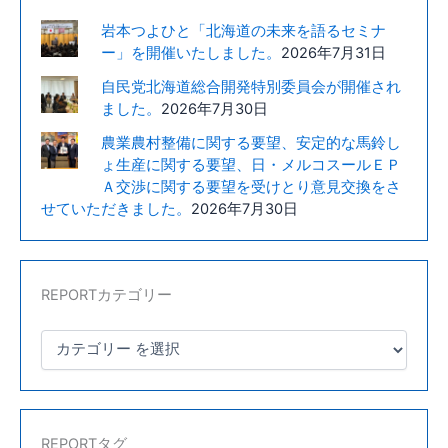
議
岩本つよひと「北海道の未来を語るセミナ
長、
ー」を開催いたしました。
2026年7月31日
伊
自民党北海道総合開発特別委員会が開催され
藤
ました。
2026年7月30日
副
議
農業農村整備に関する要望、安定的な馬鈴し
ょ生産に関する要望、日・メルコスールＥＰ
長、
Ａ交渉に関する要望を受けとり意見交換をさ
三
せていただきました。
2026年7月30日
上
農
協
組
REPORTカテゴリー
合
長、
工
藤
農
協
REPORTタグ