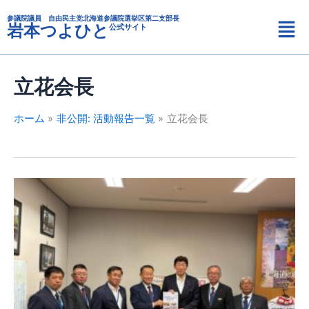
カ
内
メ
テ
参議院議員 自由民主党北海道参議院選挙区第二支部長
容
岩本つよひと
公式サイト
ニ
ゴ
を
リ
ュ
ス
ー
ー
キ
立花会長
ッ
プ
ホーム
非公開: 活動報告一覧
立花会長
富
良
野
南
富
地
区
の