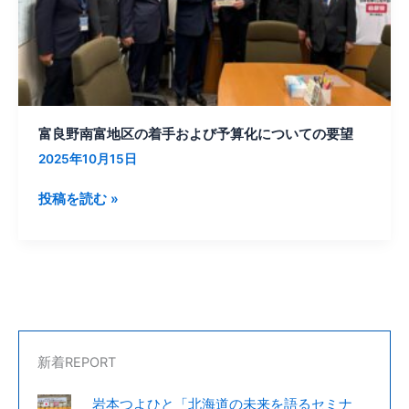
着
手
お
よ
び
予
富良野南富地区の着手および予算化についての要望
算
2025年10月15日
化
に
投稿を読む »
つ
い
て
の
要
望
新着REPORT
岩本つよひと「北海道の未来を語るセミナ