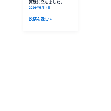
議
質疑に立ちました。
院
2026年5月14日
外
投稿を読む »
交
防
衛
委
員
会
に
お
い
て
質
疑
に
立
ち