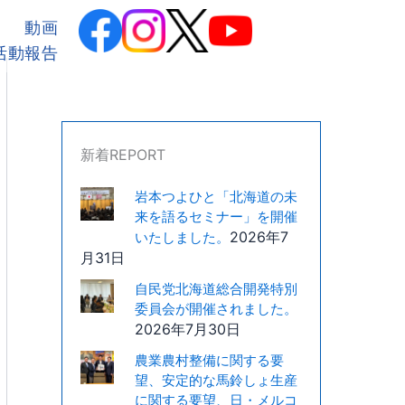
カ
テ
動画
ゴ
活動報告
リ
ー
新着REPORT
岩本つよひと「北海道の未
来を語るセミナー」を開催
2026年7
いたしました。
月31日
自民党北海道総合開発特別
委員会が開催されました。
2026年7月30日
農業農村整備に関する要
望、安定的な馬鈴しょ生産
に関する要望、日・メルコ