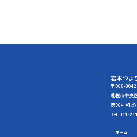
ま
し
た。
岩本つよ
〒060-0042
札幌市中央
第36桂和ビル
TEL 011-21
ホーム