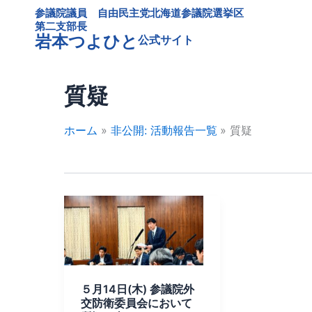
内
参議院議員 自由民主党北海道参議院選挙区
容
第二支部長
岩本つよひと
公式サイト
を
ス
キ
質疑
ッ
プ
ホーム
非公開: 活動報告一覧
質疑
５
月
14
日
(木)
５月14日(木) 参議院外
参
交防衛委員会において