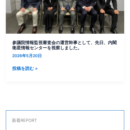
査
会
の
運
営
幹
参議院情報監視審査会の運営幹事として、先日、内閣
事
衛星情報センターを視察しました。
と
2026年5月20日
し
て、
投稿を読む »
先
日、
内
閣
衛
星
情
新着REPORT
報
セ