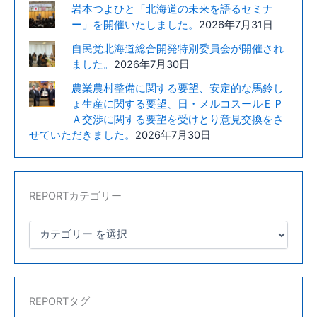
岩本つよひと「北海道の未来を語るセミナ
ン
ー」を開催いたしました。
2026年7月31日
タ
自民党北海道総合開発特別委員会が開催され
ー
ました。
2026年7月30日
を
視
農業農村整備に関する要望、安定的な馬鈴し
察
ょ生産に関する要望、日・メルコスールＥＰ
し
Ａ交渉に関する要望を受けとり意見交換をさ
ま
せていただきました。
2026年7月30日
し
た。
REPORTカテゴリー
REPORTタグ