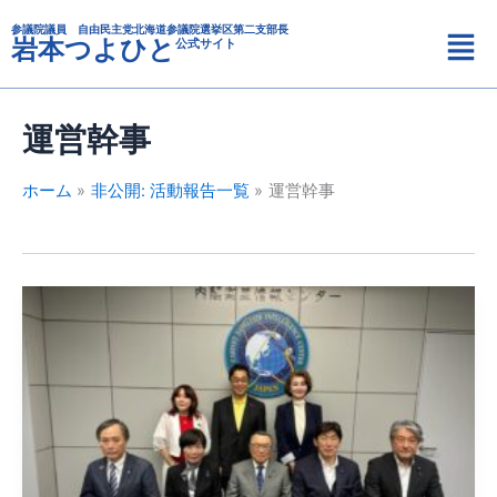
カ
内
メ
テ
参議院議員 自由民主党北海道参議院選挙区第二支部長
容
岩本つよひと
公式サイト
ニ
ゴ
を
リ
ュ
ス
ー
ー
キ
運営幹事
ッ
プ
ホーム
非公開: 活動報告一覧
運営幹事
参
議
院
情
報
監
視
審