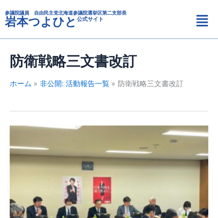
カ
内
メ
テ
参議院議員 自由民主党北海道参議院選挙区第二支部長
容
岩本つよひと
公式サイト
ニ
ゴ
を
リ
ュ
ス
ー
ー
キ
防衛戦略三文書改訂
ッ
プ
ホーム
非公開: 活動報告一覧
防衛戦略三文書改訂
自
民
党
に
お
い
て
「安