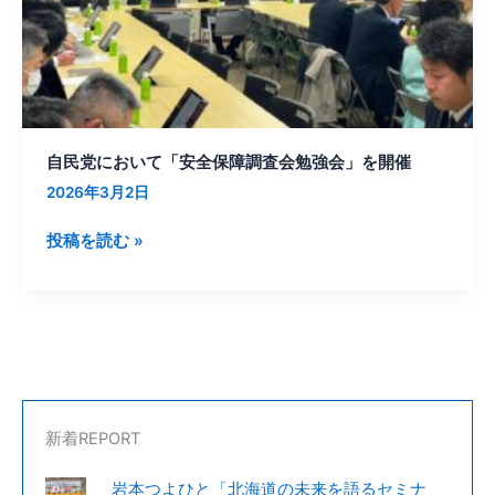
全
保
障
調
査
会
自民党において「安全保障調査会勉強会」を開催
勉
2026年3月2日
強
会」
投稿を読む »
を
開
催
新着REPORT
岩本つよひと「北海道の未来を語るセミナ