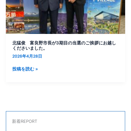
が
3
期
目
の
当
北猛俊 富良野市長が3期目の当選のご挨拶にお越し
選
くださいました。
の
2026年4月28日
ご
挨
投稿を読む »
拶
に
お
越
し
く
だ
新着REPORT
さ
い