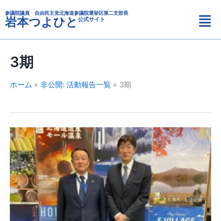
カ
内
メ
テ
参議院議員 自由民主党北海道参議院選挙区第二支部長
容
岩本つよひと
公式サイト
ニ
ゴ
を
リ
ュ
ス
ー
ー
キ
3期
ッ
プ
ホーム
非公開: 活動報告一覧
3期
北
猛
俊
富
良
野
市
長