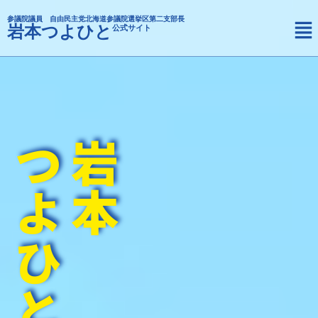
内
メ
参議院議員 自由民主党北海道参議院選挙区第二支部長
容
岩本つよひと
公式サイト
ニ
を
ュ
ス
ー
キ
ッ
プ
つよひと
岩本