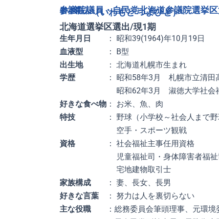
参議院議員・自民党北海道参議院選挙区
岩本剛人
（いわもと つよひと）
北海道選挙区選出/現1期
生年月日
： 昭和39(1964)年10月19日
血液型
： B型
出生地
： 北海道札幌市生まれ
学歴
： 昭和58年3月 札幌市立清田
昭和62年3月 淑徳大学社会福
好きな食べ物
： お米、魚、肉
特技
： 野球（小学校～社会人まで野
空手・スポーツ観戦
資格
： 社会福祉主事任用資格
児童福祉司・身体障害者福祉司
宅地建物取引士
家族構成
： 妻、長女、長男
好きな言葉
： 努力は人を裏切らない
主な役職
：総務委員会筆頭理事、元環境