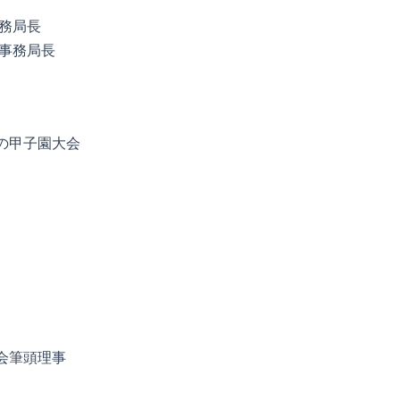
事務局長
 事務局長
の甲子園大会
会筆頭理事