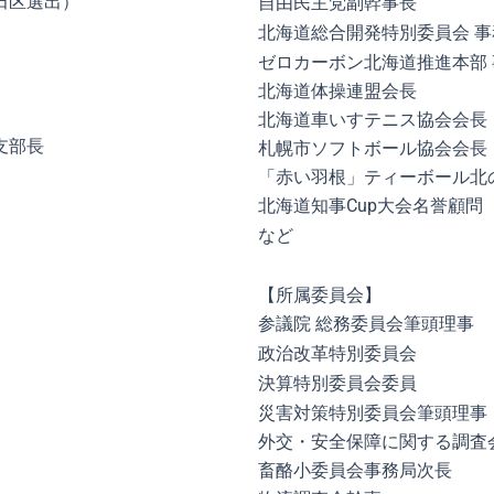
田区選出）
自由民主党副幹事長
北海道総合開発特別委員会 
ゼロカーボン北海道推進本部
北海道体操連盟会長
北海道車いすテニス協会会長
支部長
札幌市ソフトボール協会会長
「赤い羽根」ティーボール北
北海道知事Cup大会名誉顧問
など
【所属委員会】
参議院 総務委員会筆頭理事
政治改革特別委員会
決算特別委員会委員
災害対策特別委員会筆頭理事
外交・安全保障に関する調査
畜酪小委員会事務局次長