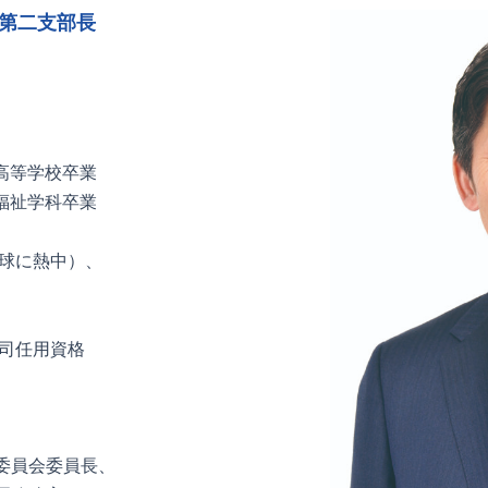
第二支部長
高等学校卒業
祉学科卒業
球に熱中）、
任用資格
委員会委員長、