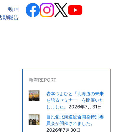
カ
テ
動画
ゴ
活動報告
リ
ー
新着REPORT
岩本つよひと「北海道の未来
を語るセミナー」を開催いた
2026年7月31日
しました。
自民党北海道総合開発特別委
員会が開催されました。
2026年7月30日