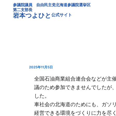
内
参議院議員 自由民主党北海道参議院選挙区
容
第二支部長
岩本つよひと
公式サイト
を
ス
キ
ッ
プ
2025年11月5日
全国石油商業組合連合会などが主
議のため参加できませんでしたが
した。
車社会の北海道のためにも、ガソ
経営できる環境をづくりに力を尽