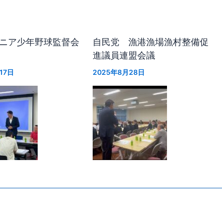
ニア少年野球監督会
自民党 漁港漁場漁村整備促
進議員連盟会議
17日
2025年8月28日