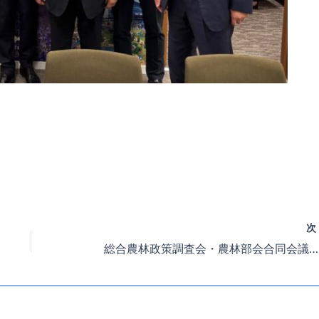
総合農林政策調査会・農林部会合同会議が開催され、「畑作物の直接支払交付金（ゲタ対策）・てん菜をめぐる状況について」議論