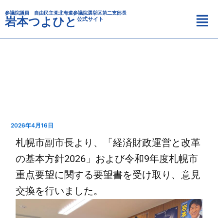
カ
内
メ
テ
参議院議員 自由民主党北海道参議院選挙区第二支部長
容
岩本つよひと
公式サイト
ニ
ゴ
を
リ
ュ
ス
ー
ー
キ
ッ
プ
2026年4月16日
札幌市副市長より、「経済財政運営と改革
の基本方針2026」および令和9年度札幌市
重点要望に関する要望書を受け取り、意見
交換を行いました。