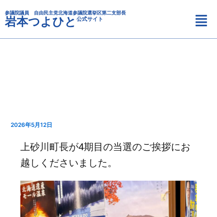
カ
内
メ
テ
参議院議員 自由民主党北海道参議院選挙区第二支部長
容
岩本つよひと
公式サイト
ニ
ゴ
を
リ
ュ
ス
ー
ー
キ
ッ
プ
2026年5月12日
上砂川町長が4期目の当選のご挨拶にお
越しくださいました。