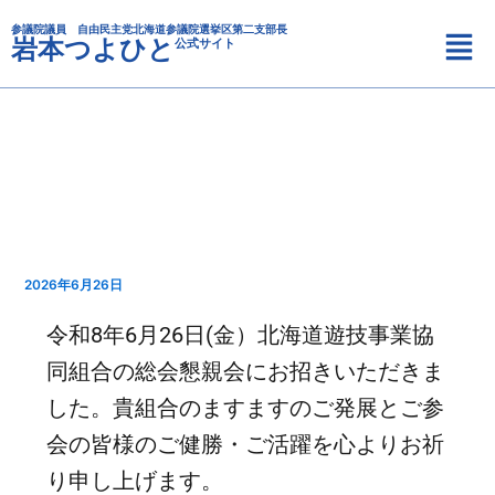
カ
内
メ
テ
参議院議員 自由民主党北海道参議院選挙区第二支部長
容
岩本つよひと
公式サイト
ニ
ゴ
を
リ
ュ
ス
ー
ー
キ
ッ
プ
2026年6月26日
令和8年6月26日(金）北海道遊技事業協
同組合の総会懇親会にお招きいただきま
した。貴組合のますますのご発展とご参
会の皆様のご健勝・ご活躍を心よりお祈
り申し上げます。