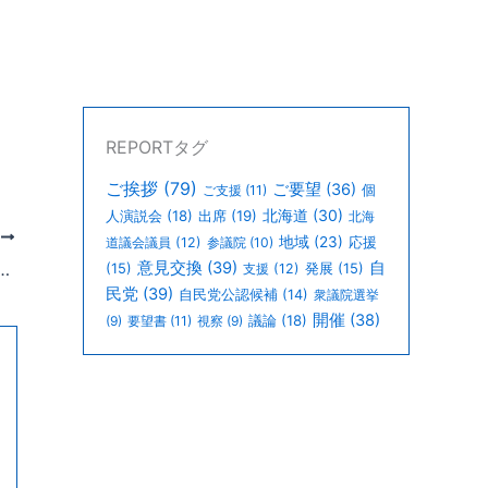
REPORTタグ
ご挨拶
(79)
ご要望
(36)
個
ご支援
(11)
北海道
(30)
人演説会
(18)
出席
(19)
北海
次
地域
(23)
道議会議員
(12)
参議院
(10)
応援
保に及び高規格道路等道路整備促進に関する提案・要望を頂きました。
意見交換
(39)
自
(15)
支援
(12)
発展
(15)
民党
(39)
自民党公認候補
(14)
衆議院選挙
開催
(38)
議論
(18)
(9)
要望書
(11)
視察
(9)