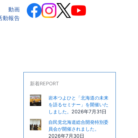
カ
テ
動画
ゴ
活動報告
リ
ー
新着REPORT
岩本つよひと「北海道の未来
を語るセミナー」を開催いた
2026年7月31日
しました。
自民党北海道総合開発特別委
員会が開催されました。
2026年7月30日