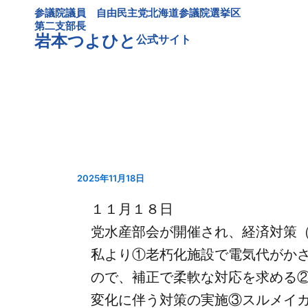
内
参議院議員 自由民主党北海道参議院選挙区
容
第二支部長
岩本つよひと
公式サイト
を
ス
キ
ッ
プ
2025年11月18日
１１月１８日
党水産部会が開催され、経済対策
私より①老朽化施設で電気代がか
ので、補正で柔軟な対応を求める
変化に伴う対策の実施③スルメイ