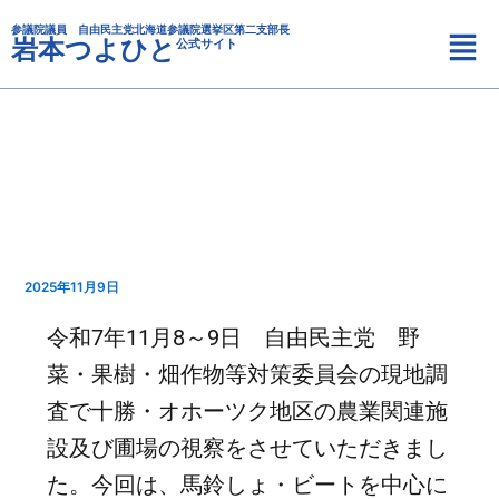
カ
内
メ
テ
参議院議員 自由民主党北海道参議院選挙区第二支部長
容
岩本つよひと
公式サイト
ニ
ゴ
を
リ
ュ
ス
ー
ー
キ
ッ
プ
2025年11月9日
令和7年11月8～9日 自由民主党 野
菜・果樹・畑作物等対策委員会の現地調
査で十勝・オホーツク地区の農業関連施
設及び圃場の視察をさせていただきまし
た。今回は、馬鈴しょ・ビートを中心に