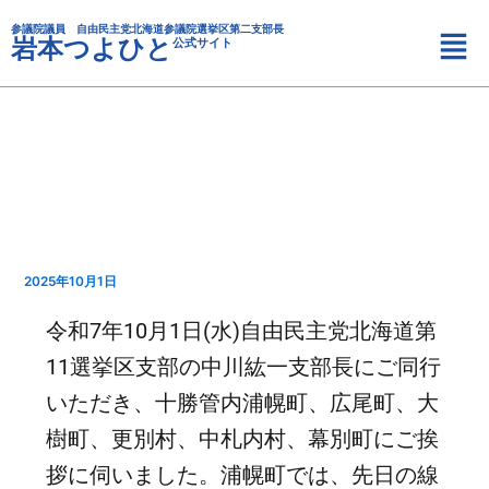
カ
内
メ
テ
参議院議員 自由民主党北海道参議院選挙区第二支部長
容
岩本つよひと
公式サイト
ニ
ゴ
を
リ
ュ
ス
ー
ー
キ
ッ
プ
2025年10月1日
令和7年10月1日(水)自由民主党北海道第
11選挙区支部の中川紘一支部長にご同行
いただき、十勝管内浦幌町、広尾町、大
樹町、更別村、中札内村、幕別町にご挨
拶に伺いました。浦幌町では、先日の線