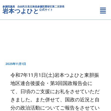
カ
内
メ
テ
参議院議員 自由民主党北海道参議院選挙区第二支部長
容
岩本つよひと
公式サイト
ニ
ゴ
を
リ
ュ
ス
ー
ー
キ
ッ
プ
2025年11月1日
令和7年11月1日(土)岩本つよひと東胆振
地区連合後援会・第3回国政報告会に
て、日頃のご支援にお礼をさせていただ
きました。また併せて、国政の近況と自
分の政治活動についてご報告をさせてい