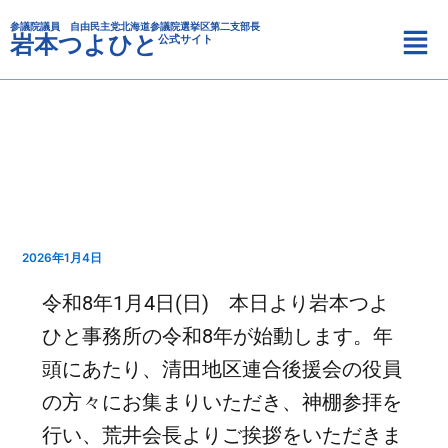
カ
内
メ
テ
参議院議員 自由民主党北海道参議院選挙区第二支部長
容
岩本つよひと
公式サイト
ニ
ゴ
を
リ
ュ
ス
ー
ー
キ
ッ
プ
2026年1月4日
令和8年1月4日(日) 本日より岩本つよ
ひと事務所の令和8年が始動します。年
頭にあたり、清田地区連合後援会の役員
の方々にお集まりいただき、神棚参拝を
行い、荒井会長よりご挨拶をいただきま