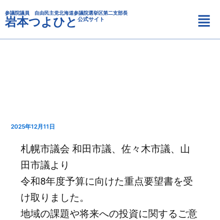
カ
内
メ
テ
参議院議員 自由民主党北海道参議院選挙区第二支部長
容
岩本つよひと
公式サイト
ニ
ゴ
を
リ
ュ
ス
ー
ー
キ
ッ
プ
2025年12月11日
札幌市議会 和田市議、佐々木市議、山
田市議より
令和8年度予算に向けた重点要望書を受
け取りました。
地域の課題や将来への投資に関するご意