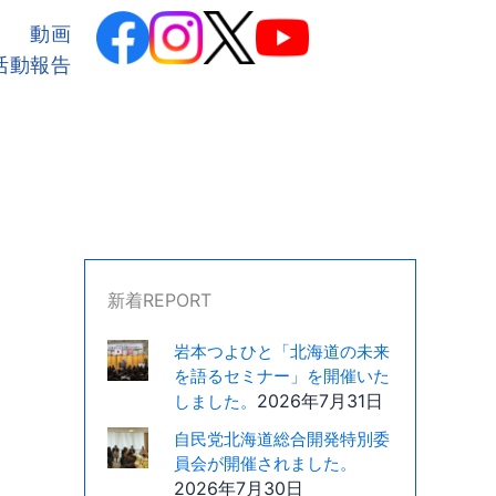
カ
テ
動画
ゴ
活動報告
リ
ー
新着REPORT
岩本つよひと「北海道の未来
を語るセミナー」を開催いた
2026年7月31日
しました。
自民党北海道総合開発特別委
員会が開催されました。
2026年7月30日