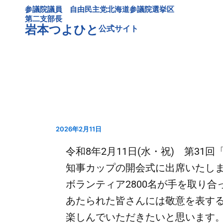
内
参議院議員 自由民主党北海道参議院選挙区
容
第二支部長
岩本つよひと
公式サイト
を
ス
キ
ッ
プ
2026年2月11日
令和8年2月11日(水・祝) 第3
知事カップの開会式に出席いたしまし
ボランティア2800名が手を取り
あたられた皆さんには敬意を表す
楽しんでいただきたいと思います