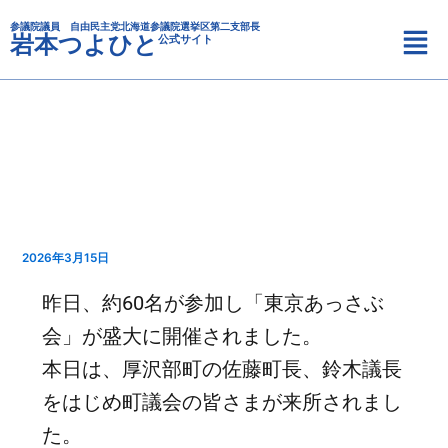
カ
内
メ
テ
参議院議員 自由民主党北海道参議院選挙区第二支部長
容
岩本つよひと
公式サイト
ニ
ゴ
を
リ
ュ
ス
ー
ー
キ
ッ
プ
2026年3月15日
昨日、約60名が参加し「東京あっさぶ
会」が盛大に開催されました。
本日は、厚沢部町の佐藤町長、鈴木議長
をはじめ町議会の皆さまが来所されまし
た。