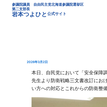
内
参議院議員 自由民主党北海道参議院選挙区
容
第二支部長
岩本つよひと
公式サイト
を
ス
キ
ッ
プ
2026年3月2日
本日、自民党において「安全保障
先生より防衛戦略三文書改訂にお
い方への対応とこれからの防衛整