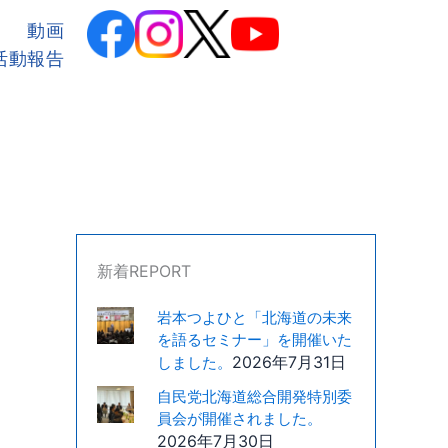
カ
テ
動画
ゴ
活動報告
リ
ー
新着REPORT
岩本つよひと「北海道の未来
を語るセミナー」を開催いた
2026年7月31日
しました。
自民党北海道総合開発特別委
員会が開催されました。
2026年7月30日