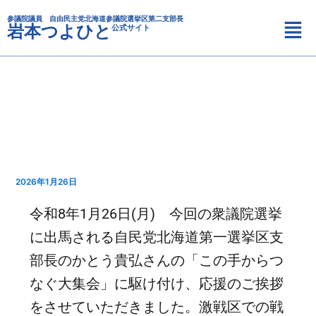
カ
内
メ
テ
参議院議員 自由民主党北海道参議院選挙区第二支部長
容
岩本つよひと
公式サイト
ニ
ゴ
を
リ
ュ
ス
ー
ー
キ
ッ
プ
2026年1月26日
令和8年1月26日(月) 今回の衆議院選挙
に出馬される自民党北海道第一選挙区支
部長のかとう貴弘さんの「この手からつ
なぐ大集会」に駆け付け、応援のご挨拶
をさせていただきました。激戦区での戦