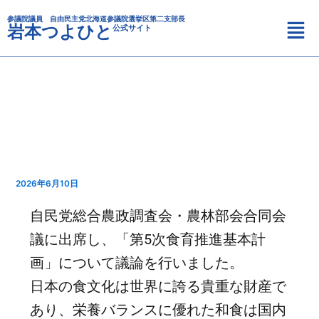
カ
内
メ
テ
参議院議員 自由民主党北海道参議院選挙区第二支部長
容
岩本つよひと
公式サイト
ニ
ゴ
を
リ
ュ
ス
ー
ー
キ
ッ
プ
2026年6月10日
自民党総合農政調査会・農林部会合同会
議に出席し、「第5次食育推進基本計
画」について議論を行いました。
日本の食文化は世界に誇る貴重な財産で
あり、栄養バランスに優れた和食は国内