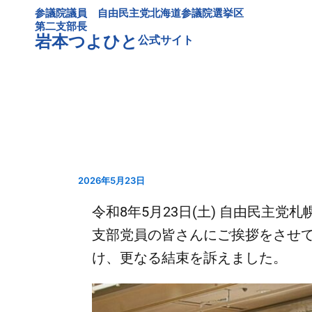
内
参議院議員 自由民主党北海道参議院選挙区
容
第二支部長
岩本つよひと
公式サイト
を
ス
キ
ッ
プ
2026年5月23日
令和8年5月23日(土) 自由民主
支部党員の皆さんにご挨拶をさせ
け、更なる結束を訴えました。