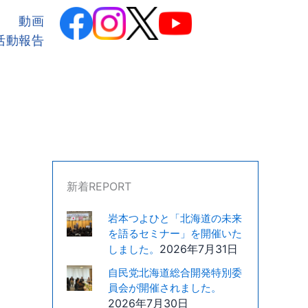
カ
テ
動画
ゴ
活動報告
リ
ー
新着REPORT
岩本つよひと「北海道の未来
を語るセミナー」を開催いた
2026年7月31日
しました。
自民党北海道総合開発特別委
員会が開催されました。
2026年7月30日