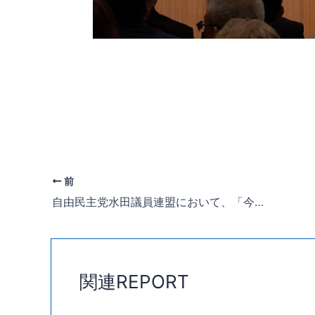
前
自由民主党水田議員連盟において、「今後の水田・畑作農業政策の確立に向けて緊急決議」を、鈴木憲和農林水産大臣に要請・手交いたしました。
関連REPORT