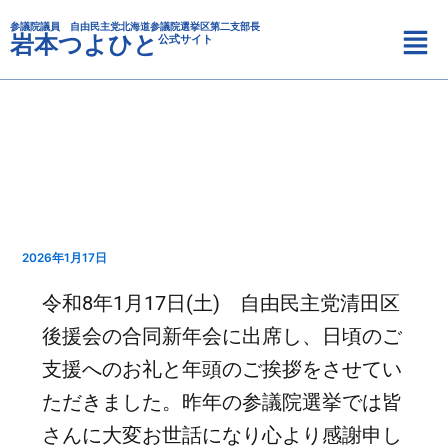
カ
内
メ
テ
参議院議員 自由民主党北海道参議院選挙区第二支部長
容
岩本つよひと
公式サイト
ニ
ゴ
を
リ
ュ
ス
ー
ー
キ
ッ
プ
2026年1月17日
令和8年1月17日(土) 自由民主党清田区
後援会の合同新年会に出席し、日頃のご
支援へのお礼と年頭のご挨拶をさせてい
ただきました。昨年の参議院選挙では皆
さんに大変お世話になり心より感謝申し