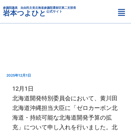
カ
内
メ
テ
参議院議員 自由民主党北海道参議院選挙区第二支部長
容
岩本つよひと
公式サイト
ニ
ゴ
を
リ
ュ
ス
ー
ー
キ
ッ
プ
2025年12月1日
12月1日
北海道開発特別委員会において、黄川田
北海道沖縄担当大臣に「ゼロカーボン北
海道・持続可能な北海道開発予算の拡
充」について申し入れを行いました。北