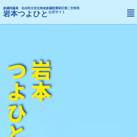
内
メ
参議院議員 自由民主党北海道参議院選挙区第二支部長
容
岩本つよひと
公式サイト
ニ
を
ュ
ス
ー
キ
ッ
プ
つよひと
岩本