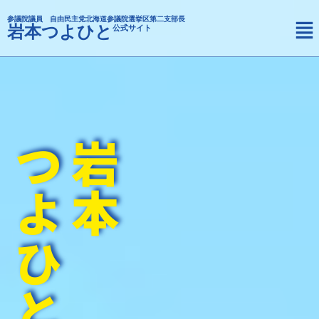
内
メ
参議院議員 自由民主党北海道参議院選挙区第二支部長
容
岩本つよひと
公式サイト
ニ
を
ュ
ス
ー
キ
ッ
プ
つよひと
岩本