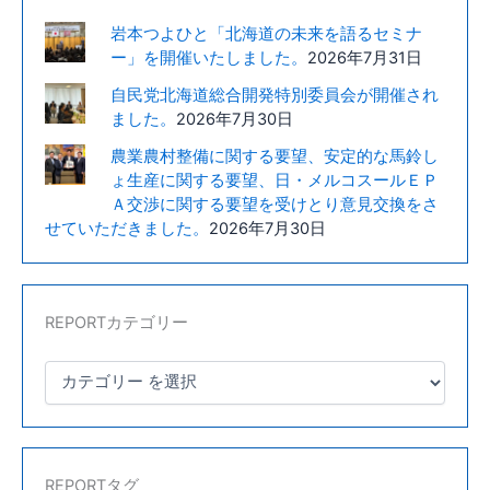
開
岩本つよひと「北海道の未来を語るセミナ
発
ー」を開催いたしました。
2026年7月31日
拠
自民党北海道総合開発特別委員会が開催され
点
ました。
2026年7月30日
と
な
農業農村整備に関する要望、安定的な馬鈴し
ょ生産に関する要望、日・メルコスールＥＰ
る
Ａ交渉に関する要望を受けとり意見交換をさ
「RCS」
せていただきました。
2026年7月30日
の
開
所
式
REPORTカテゴリー
に
参
加
し、
テ
ー
REPORTタグ