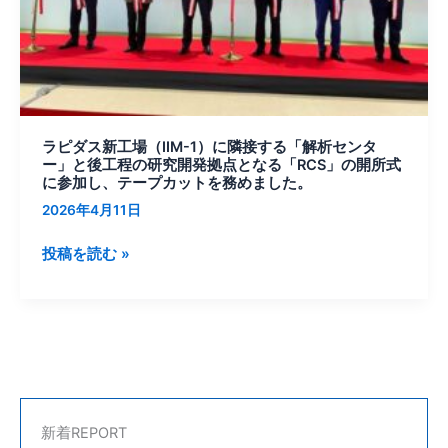
1）
に
隣
接
す
る
ラピダス新工場（IIM-1）に隣接する「解析センタ
「解
ー」と後工程の研究開発拠点となる「RCS」の開所式
析
に参加し、テープカットを務めました。
セ
2026年4月11日
ン
タ
投稿を読む »
ー」
と
後
工
程
の
研
新着REPORT
究