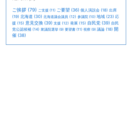
プ
カ
ご挨拶
(79)
ご要望
(36)
個人演説会
(18)
出席
ご支援
(11)
ッ
北海道
(30)
(19)
地域
(23)
北海道議会議員
(12)
参議院
(10)
応
ト
意見交換
(39)
自民党
(39)
援
(15)
支援
(12)
発展
(15)
自民
開
議論
(18)
党公認候補
(14)
衆議院選挙
(9)
要望書
(11)
視察
(9)
を
催
(38)
務
め
ま
し
た。