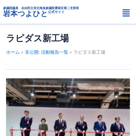
カ
内
メ
テ
参議院議員 自由民主党北海道参議院選挙区第二支部長
容
岩本つよひと
公式サイト
ニ
ゴ
を
リ
ュ
ス
ー
ー
キ
ラピダス新工場
ッ
プ
ホーム
非公開: 活動報告一覧
ラピダス新工場
ラ
ピ
ダ
ス
新
工
場
（IIM-