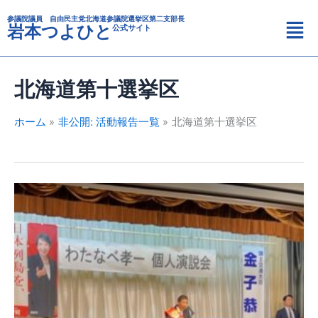
カ
内
メ
テ
参議院議員 自由民主党北海道参議院選挙区第二支部長
容
岩本つよひと
公式サイト
ニ
ゴ
を
リ
ュ
ス
ー
ー
キ
北海道第十選挙区
ッ
プ
ホーム
非公開: 活動報告一覧
北海道第十選挙区
北
海
道
第
十
選
挙
区