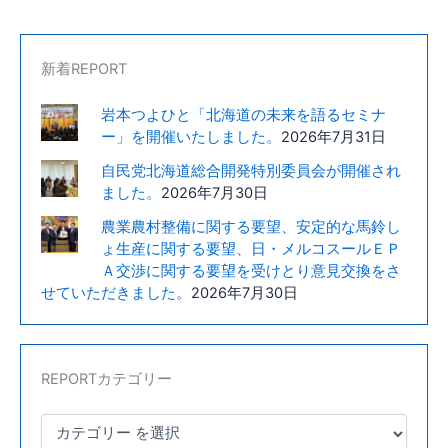
説
会
が
新着REPORT
岩
岩本つよひと「北海道の未来を語るセミナ
見
ー」を開催いたしました。
2026年7月31日
沢
市
自民党北海道総合開発特別委員会が開催され
で
ました。
2026年7月30日
開
農業農村整備に関する要望、安定的な馬鈴し
催
ょ生産に関する要望、日・メルコスールＥＰ
さ
Ａ交渉に関する要望を受けとり意見交換をさ
れ
せていただきました。
2026年7月30日
ま
し
た。
REPORTカテゴリー