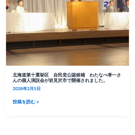
自
民
党
公
認
候
補
わ
た
な
北海道第十選挙区 自民党公認候補 わたなべ孝一さ
べ
んの個人演説会が岩見沢市で開催されました。
孝
2026年2月5日
一
さ
投稿を読む »
ん
の
個
人
演