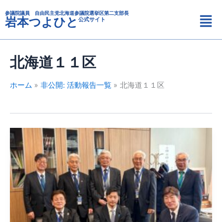
カ
内
メ
テ
参議院議員 自由民主党北海道参議院選挙区第二支部長
容
岩本つよひと
公式サイト
ニ
ゴ
を
リ
ュ
ス
ー
ー
キ
北海道１１区
ッ
プ
ホーム
非公開: 活動報告一覧
北海道１１区
今
金
町
国
営
農
地
再