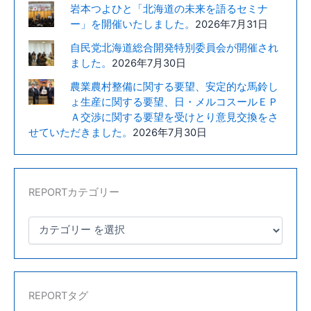
岩本つよひと「北海道の未来を語るセミナ
渡
ー」を開催いたしました。
2026年7月31日
る
自民党北海道総合開発特別委員会が開催され
工
ました。
2026年7月30日
事
完
農業農村整備に関する要望、安定的な馬鈴し
了
ょ生産に関する要望、日・メルコスールＥＰ
の
Ａ交渉に関する要望を受けとり意見交換をさ
御
せていただきました。
2026年7月30日
礼
に
見
REPORTカテゴリー
え
ま
し
た。
REPORTタグ