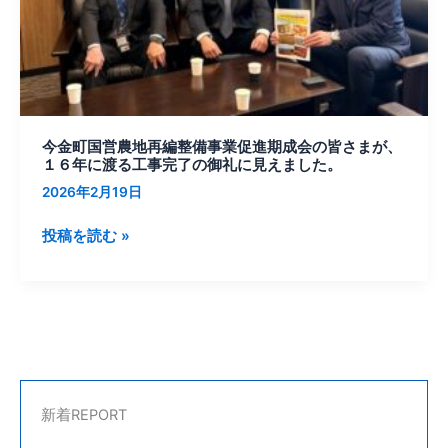
編
整
備
事
業
促
今金町国営農地再編整備事業促進期成会の皆さまが、
進
１６年に渡る工事完了の御礼に見えました。
期
2026年2月19日
成
会
投稿を読む »
の
皆
さ
ま
が、
１
６
新着REPORT
年
に