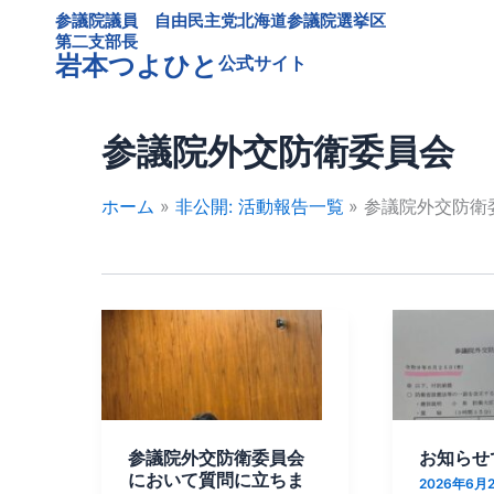
内
参議院議員 自由民主党北海道参議院選挙区
容
第二支部長
岩本つよひと
公式サイト
を
ス
キ
参議院外交防衛委員会
ッ
プ
ホーム
非公開: 活動報告一覧
参議院外交防衛
参
お
議
知
院
ら
外
せ
交
で
参議院外交防衛委員会
お知らせ
防
す
において質問に立ちま
2026年6月