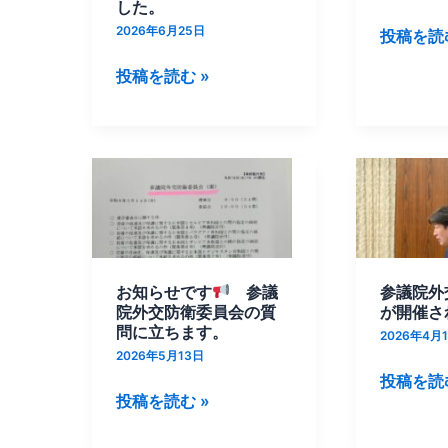
衛
した。
委
2026年6月25日
投稿を読む
員
投稿を読む »
会
に
お
い
お
参
て
知
議
質
ら
院
問
せ
外
に
で
交
立
お知らせです
参議
参議院外
す
防
院外交防衛委員会の質
が開催さ
ち
衛
問に立ちます。
2026年4月
ま
委
2026年5月13日
し
参
員
投稿を読む
た。
投稿を読む »
議
会
院
が