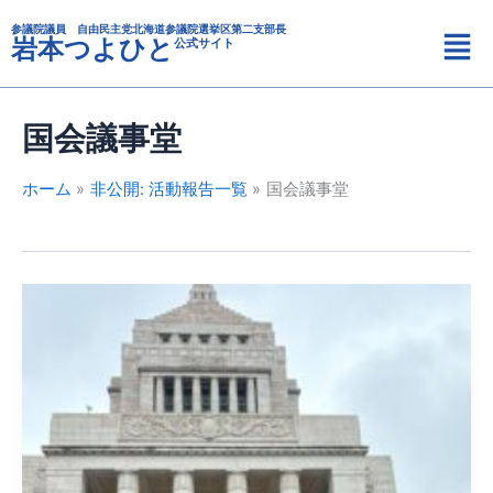
カ
内
メ
テ
参議院議員 自由民主党北海道参議院選挙区第二支部長
容
岩本つよひと
公式サイト
ニ
ゴ
を
リ
ュ
ス
ー
ー
キ
国会議事堂
ッ
プ
ホーム
非公開: 活動報告一覧
国会議事堂
臨
時
国
会
開
催