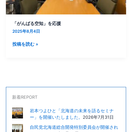
進
議
員
「がんばる空知」を応援
連
盟」
2025年8月4日
勉
投稿を読む »
強
会
に
出
席
し
ま
し
新着REPORT
た。
岩本つよひと「北海道の未来を語るセミナ
ー」を開催いたしました。
2026年7月31日
自民党北海道総合開発特別委員会が開催され