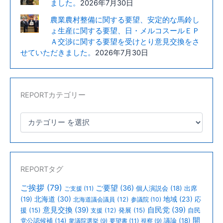
ました。
2026年7月30日
農業農村整備に関する要望、安定的な馬鈴し
ょ生産に関する要望、日・メルコスールＥＰ
Ａ交渉に関する要望を受けとり意見交換をさ
せていただきました。
2026年7月30日
REPORTカテゴリー
REPORTタグ
ご挨拶
(79)
ご要望
(36)
個人演説会
(18)
出席
ご支援
(11)
北海道
(30)
(19)
地域
(23)
北海道議会議員
(12)
参議院
(10)
応
意見交換
(39)
自民党
(39)
援
(15)
支援
(12)
発展
(15)
自民
開
議論
(18)
党公認候補
(14)
衆議院選挙
(9)
要望書
(11)
視察
(9)