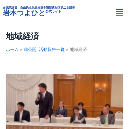
カ
内
メ
テ
参議院議員 自由民主党北海道参議院選挙区第二支部長
容
岩本つよひと
公式サイト
ニ
ゴ
を
リ
ュ
ス
ー
ー
キ
地域経済
ッ
プ
ホーム
非公開: 活動報告一覧
地域経済
全
道
商
工
会
議
所
会