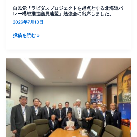
ジ
ェ
自民党「ラピダスプロジェクトを起点とする北海道バ
レー構想推進議員連盟」勉強会に出席しました。
ク
2026年7月10日
ト
を
投稿を読む »
起
点
と
す
「が
る
ん
北
ば
海
る
道
空
バ
知」
レ
を
ー
応
構
援
想
推