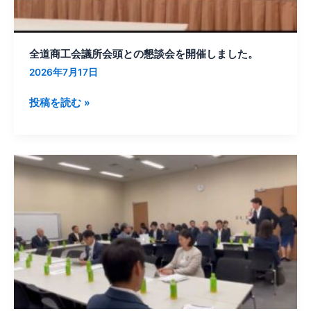
頭
と
の
全道商工会議所会頭との懇談会を開催しました。
懇
2026年7月17日
談
会
投稿を読む »
を
開
催
し
自
ま
民
し
党
た。
「ラ
ピ
ダ
ス
プ
ロ