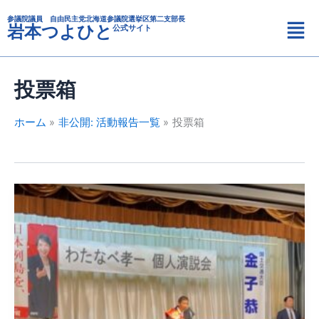
カ
内
メ
テ
参議院議員 自由民主党北海道参議院選挙区第二支部長
容
岩本つよひと
公式サイト
ニ
ゴ
を
リ
ュ
ス
ー
ー
キ
投票箱
ッ
プ
ホーム
非公開: 活動報告一覧
投票箱
北
海
道
第
十
選
挙
区