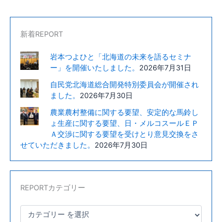
説
会
が
新着REPORT
岩
岩本つよひと「北海道の未来を語るセミナ
見
ー」を開催いたしました。
2026年7月31日
沢
市
自民党北海道総合開発特別委員会が開催され
で
ました。
2026年7月30日
開
農業農村整備に関する要望、安定的な馬鈴し
催
ょ生産に関する要望、日・メルコスールＥＰ
さ
Ａ交渉に関する要望を受けとり意見交換をさ
れ
せていただきました。
2026年7月30日
ま
し
た。
REPORTカテゴリー