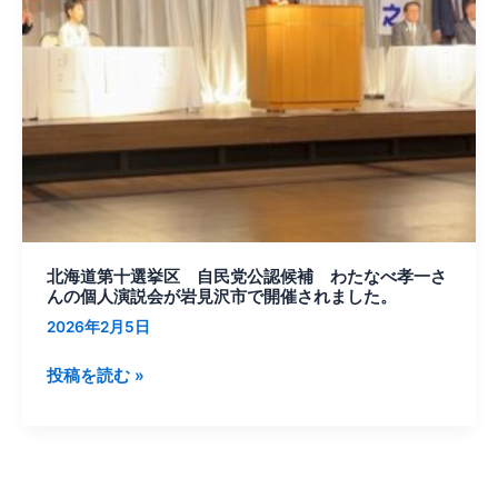
自
民
党
公
認
候
補
わ
た
な
北海道第十選挙区 自民党公認候補 わたなべ孝一さ
べ
んの個人演説会が岩見沢市で開催されました。
孝
2026年2月5日
一
さ
投稿を読む »
ん
の
個
人
演