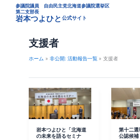
内
参議院議員 自由民主党北海道参議院選挙区
容
第二支部長
岩本つよひと
公式サイト
を
ス
キ
支援者
ッ
プ
ホーム
非公開: 活動報告一覧
支援者
岩
第
本
十
つ
二
よ
選
ひ
挙
岩本つよひと「北海道
第十二選
と
区
の未来を語るセミナ
公認候補