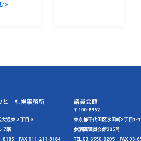
 »
演
説
会
が
開
催
さ
れ
ま
し
た。
ひと 札幌事務所
議員会館
〒100-8962
区大通東２丁目３
東京都千代田区永田町2丁目1-1
 7階
参議院議員会館205号
1-8185 FAX 011-211-8184
TEL 03-6550-0205 FAX 03-6