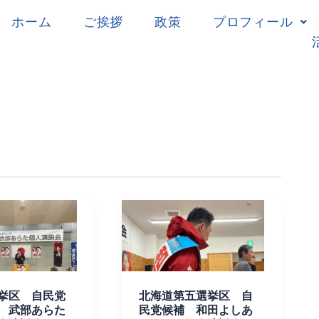
ホーム
ご挨拶
政策
プロフィール
北
海
道
第
五
挙区 自民党
北海道第五選挙区 自
選
 武部あらた
民党候補 和田よしあ