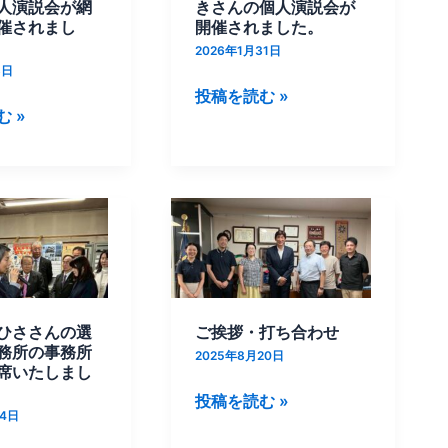
挙
人演説会が網
きさんの個人演説会が
催されまし
区
開催されました。
自
2026年1月31日
3日
民
投稿を読む »
党
 »
候
補
和
田
ご
よ
挨
し
拶・
あ
打
き
ち
ひささんの選
ご挨拶・打ち合わせ
さ
合
務所の事務所
2025年8月20日
ん
わ
席いたしまし
の
せ
投稿を読む »
個
24日
人