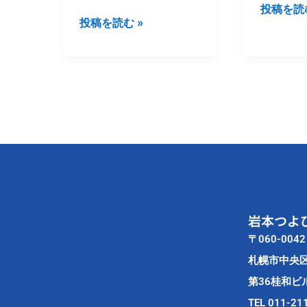
投稿を読む
し
説
党
挙
投稿を読む »
ま
会
候
対
し
が
補
策
た。
網
武
事
走
部
務
市
あ
所
で
ら
の
開
た
事
催
さ
務
さ
ん
所
れ
の
開
ま
「第
き
岩本つよ
し
一
に
〒060-0042
た。
声」
出
札幌市中央
に
席
駆
い
第36桂和ビル
け
た
TEL 011-21