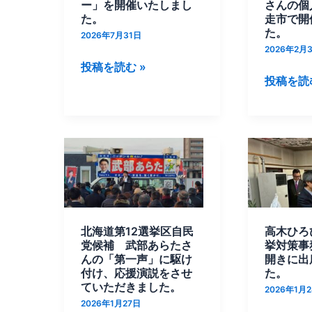
「北
自
ー」を開催いたしまし
さんの個
海
た。
民
走市で開
た。
道
2026年7月31日
党
2026年2月
の
公
投稿を読む »
未
認
投稿を読む
来
候
を
補
語
武
る
部
北
高
セ
あ
海
木
ミ
ら
道
ひ
ナ
た
第
ろ
ー」
さ
12
ひ
北海道第12選挙区自民
高木ひろ
を
ん
選
さ
党候補 武部あらたさ
挙対策事
開
の
挙
さ
んの「第一声」に駆け
開きに出
催
個
区
付け、応援演説をさせ
ん
た。
ていただきました。
い
人
自
の
2026年1月
2026年1月27日
た
演
民
選