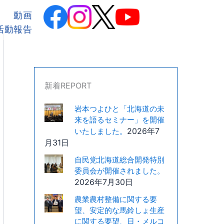
カ
テ
動画
ゴ
活動報告
リ
ー
新着REPORT
岩本つよひと「北海道の未
来を語るセミナー」を開催
2026年7
いたしました。
月31日
自民党北海道総合開発特別
委員会が開催されました。
2026年7月30日
農業農村整備に関する要
望、安定的な馬鈴しょ生産
に関する要望、日・メルコ