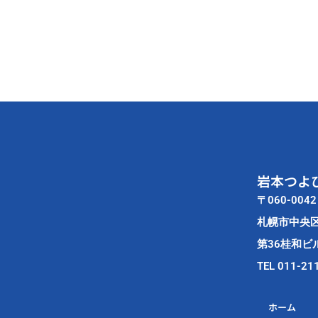
長、
前
中
議
長、
伊
藤
副
議
岩本つよ
長、
三
〒060-0042
上
札幌市中央
農
第36桂和ビル
協
TEL 011-21
組
合
ホーム
長、