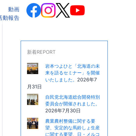
カ
テ
動画
ゴ
活動報告
リ
ー
新着REPORT
岩本つよひと「北海道の未
来を語るセミナー」を開催
2026年7
いたしました。
月31日
自民党北海道総合開発特別
委員会が開催されました。
2026年7月30日
農業農村整備に関する要
望、安定的な馬鈴しょ生産
に関する要望、日・メルコ