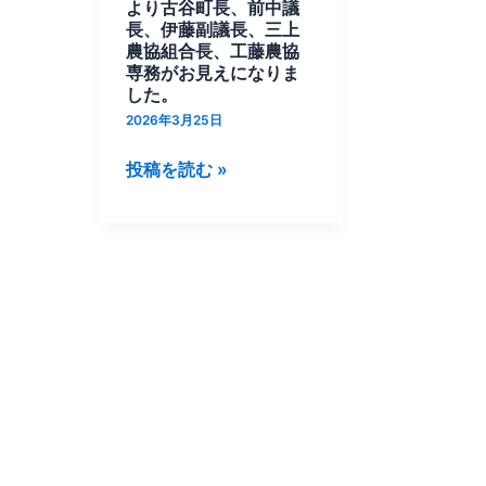
設
より古谷町長、前中議
に
長、伊藤副議長、三上
農協組合長、工藤農協
関
専務がお見えになりま
す
した。
る
2026年3月25日
御
投稿を読む »
礼
の
た
め、
清
里
町
よ
り
古
谷
町