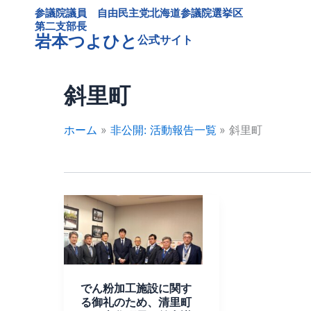
内
参議院議員 自由民主党北海道参議院選挙区
容
第二支部長
岩本つよひと
公式サイト
を
ス
キ
斜里町
ッ
プ
ホーム
非公開: 活動報告一覧
斜里町
で
ん
粉
加
工
でん粉加工施設に関す
施
る御礼のため、清里町