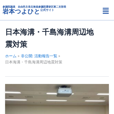
カ
内
メ
テ
参議院議員 自由民主党北海道参議院選挙区第二支部長
容
岩本つよひと
公式サイト
ニ
ゴ
を
リ
ュ
ス
ー
ー
キ
日本海溝・千島海溝周辺地
ッ
プ
震対策
ホーム
非公開: 活動報告一覧
日本海溝・千島海溝周辺地震対策
北
海
道
総
合