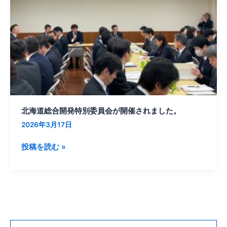
開
発
特
別
委
員
会
が
開
北海道総合開発特別委員会が開催されました。
催
2026年3月17日
さ
れ
投稿を読む »
ま
し
た。