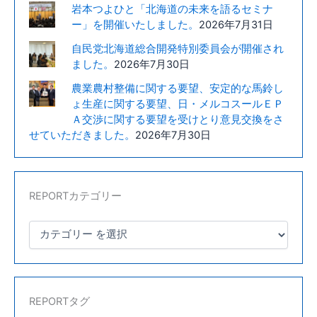
岩本つよひと「北海道の未来を語るセミナ
作
ー」を開催いたしました。
2026年7月31日
物
自民党北海道総合開発特別委員会が開催され
の
ました。
2026年7月30日
現
地
農業農村整備に関する要望、安定的な馬鈴し
調
ょ生産に関する要望、日・メルコスールＥＰ
査
Ａ交渉に関する要望を受けとり意見交換をさ
を
せていただきました。
2026年7月30日
実
施
し
REPORTカテゴリー
ま
し
た。
REPORTタグ