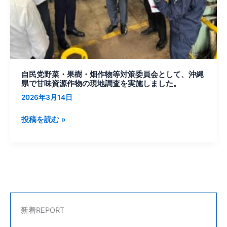
作
物
等
対
策
委
自民党野菜・果樹・畑作物等対策委員会として、沖縄
員
県で甘味資源作物の現地調査を実施しました。
会
2026年3月14日
と
し
投稿を読む »
て、
沖
縄
県
で
甘
味
新着REPORT
資
源