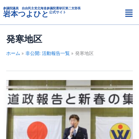
カ
内
メ
テ
参議院議員 自由民主党北海道参議院選挙区第二支部長
容
岩本つよひと
公式サイト
ニ
ゴ
を
リ
ュ
ス
ー
ー
キ
発寒地区
ッ
プ
ホーム
非公開: 活動報告一覧
発寒地区
北
海
道
議
会
議
員
和