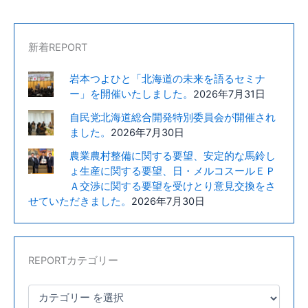
席
さ
せ
新着REPORT
て
岩本つよひと「北海道の未来を語るセミナ
い
ー」を開催いたしました。
2026年7月31日
た
だ
自民党北海道総合開発特別委員会が開催され
き
ました。
2026年7月30日
ま
農業農村整備に関する要望、安定的な馬鈴し
し
ょ生産に関する要望、日・メルコスールＥＰ
た
Ａ交渉に関する要望を受けとり意見交換をさ
せていただきました。
2026年7月30日
REPORTカテゴリー