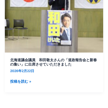
田
敬
太
さ
ん
の
「道
政
報
告
北海道議会議員 和田敬太さんの「道政報告会と新春
会
の集い」に出席させていただきました
と
2026年2月22日
新
春
投稿を読む »
の
集
い」
に
出